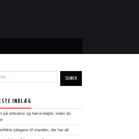
ch
ESTE INDLÆG
yr på indsatssi og hæve-bøjler, inden du
er
erfekte julegave til manden, der har alt