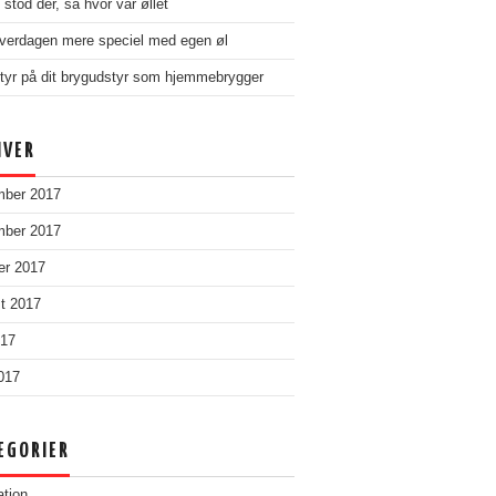
stod der, så hvor var øllet
verdagen mere speciel med egen øl
tyr på dit brygudstyr som hjemmebrygger
IVER
mber 2017
mber 2017
er 2017
t 2017
017
2017
EGORIER
ation