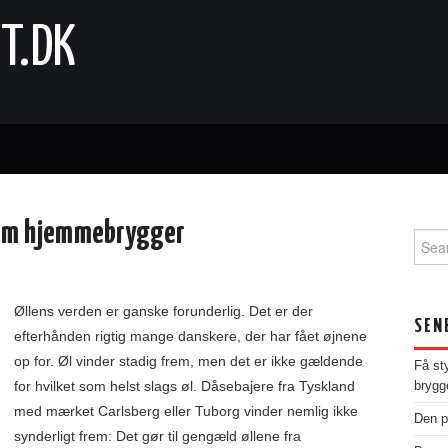
T.DK
 som hjemmebrygger
Sear
for:
Øllens verden er ganske forunderlig. Det er der
SEN
efterhånden rigtig mange danskere, der har fået øjnene
op for. Øl vinder stadig frem, men det er ikke gældende
Få st
for hvilket som helst slags øl. Dåsebajere fra Tyskland
brygg
med mærket Carlsberg eller Tuborg vinder nemlig ikke
Den p
synderligt frem: Det gør til gengæld øllene fra