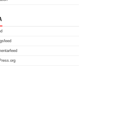
A
nd
gsfeed
entarfeed
ress.org