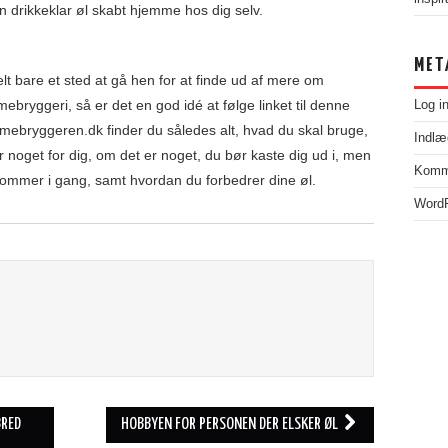
n drikkeklar øl skabt hjemme hos dig selv.
MET
elt bare et sted at gå hen for at finde ud af mere om
yggeri, så er det en god idé at følge linket til denne
Log i
mebryggeren.dk finder du således alt, hvad du skal bruge,
Indlæ
 noget for dig, om det er noget, du bør kaste dig ud i, men
Komm
ommer i gang, samt hvordan du forbedrer dine øl.
WordP
BRED
HOBBYEN FOR PERSONEN DER ELSKER ØL