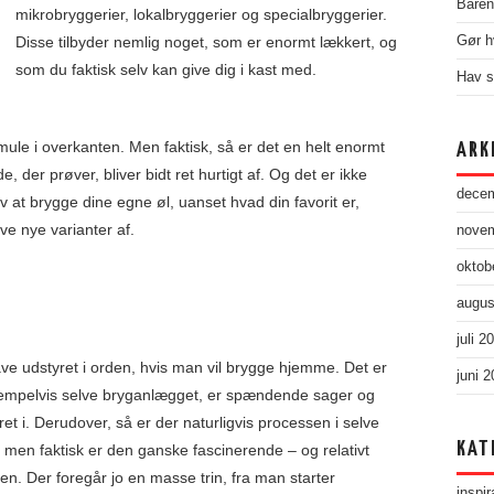
Baren 
mikrobryggerier, lokalbryggerier og specialbryggerier.
Disse tilbyder nemlig noget, som er enormt lækkert, og
Gør h
som du faktisk selv kan give dig i kast med.
Hav s
le i overkanten. Men faktisk, så er det en helt enormt
ARK
 der prøver, bliver bidt ret hurtigt af. Og det er ikke
dece
lv at brygge dine egne øl, uanset hvad din favorit er,
ve nye varianter af.
nove
oktob
augus
juli 2
ve udstyret i orden, hvis man vil brygge hjemme. Det er
juni 
ksempelvis selve bryganlægget, er spændende sager og
et i. Derudover, så er der naturligvis processen i selve
KAT
 men faktisk er den ganske fascinerende – og relativt
gen. Der foregår jo en masse trin, fra man starter
inspir