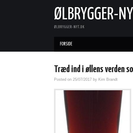
ØLBRYGGER-NY
ØLBRYGGER-NYT.DK
FORSIDE
Træd ind i øllens verden
Posted on
25/07/2017
by
Kim Brandt