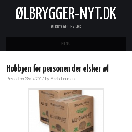
ØLBRYGGER-NYT.DK
ØLBRYGGER-NYT.DK
MENU
FORSIDE
Hobbyen for personen der elsker øl
Posted on
28/07/2017
by
Mads Laursen