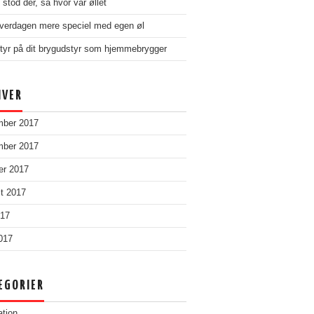
stod der, så hvor var øllet
verdagen mere speciel med egen øl
tyr på dit brygudstyr som hjemmebrygger
IVER
mber 2017
mber 2017
er 2017
t 2017
017
2017
EGORIER
ation