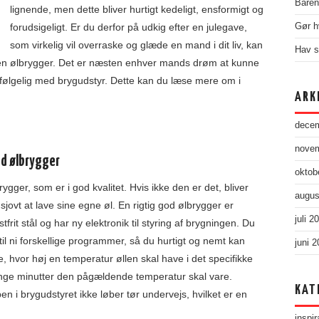
Baren 
lignende, men dette bliver hurtigt kedeligt, ensformigt og
forudsigeligt. Er du derfor på udkig efter en julegave,
Gør h
som virkelig vil overraske og glæde en mand i dit liv, kan
Hav s
 en ølbrygger. Det er næsten enhver mands drøm at kunne
vfølgelig med brygudstyr. Dette kan du læse mere om i
ARK
dece
nove
od ølbrygger
oktob
gger, som er i god kvalitet. Hvis ikke den er det, bliver
augus
å sjovt at lave sine egne øl. En rigtig god ølbrygger er
juli 2
frit stål og har ny elektronik til styring af brygningen. Du
il ni forskellige programmer, så du hurtigt og nemt kan
juni 
 hvor høj en temperatur øllen skal have i det specifikke
ge minutter den pågældende temperatur skal vare.
KAT
en i brygudstyret ikke løber tør undervejs, hvilket er en
inspir