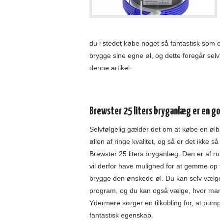
du i stedet købe noget så fantastisk som
brygge sine egne øl, og dette foregår sel
denne artikel.
Brewster 25 liters bryganlæg er en g
Selvfølgelig gælder det om at købe en ølbry
øllen af ringe kvalitet, og så er det ikke s
Brewster 25 liters bryganlæg. Den er af rust
vil derfor have mulighed for at gemme op t
brygge den ønskede øl. Du kan selv vælge,
program, og du kan også vælge, hvor man
Ydermere sørger en tilkobling for, at pump
fantastisk egenskab.