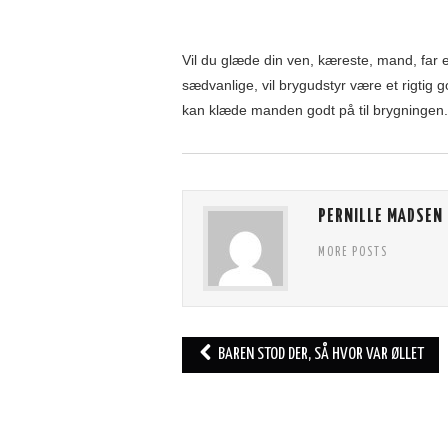
Vil du glæde din ven, kæreste, mand, far e
sædvanlige, vil brygudstyr være et rigtig 
kan klæde manden godt på til brygningen.
PERNILLE MADSEN
MORE POSTS
Post
BAREN STOD DER, SÅ HVOR VAR ØLLET
navigation