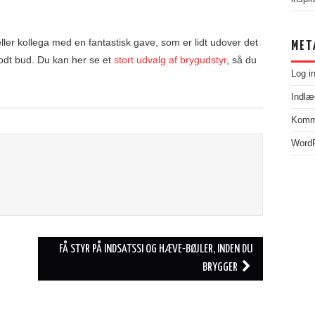
ller kollega med en fantastisk gave, som er lidt udover det
MET
godt bud. Du kan her se et
stort udvalg af brygudstyr
, så du
Log i
Indlæ
Komm
WordP
FÅ STYR PÅ INDSATSSI OG HÆVE-BØJLER, INDEN DU
BRYGGER