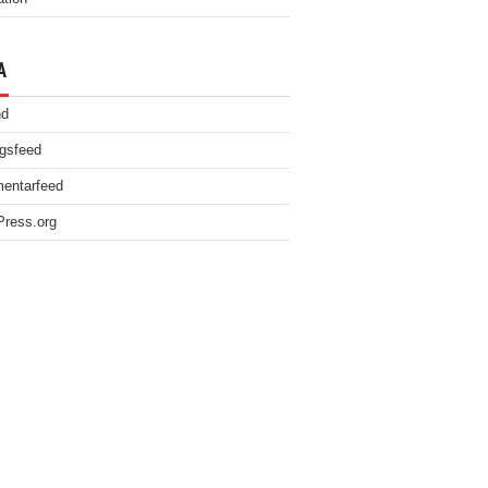
A
nd
gsfeed
entarfeed
ress.org