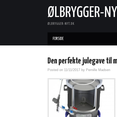
ØLBRYGGER-NY
ØLBRYGGER-NYT.DK
FORSIDE
Den perfekte julegave til 
Posted on
11/11/2017
by
Pernille Madsen