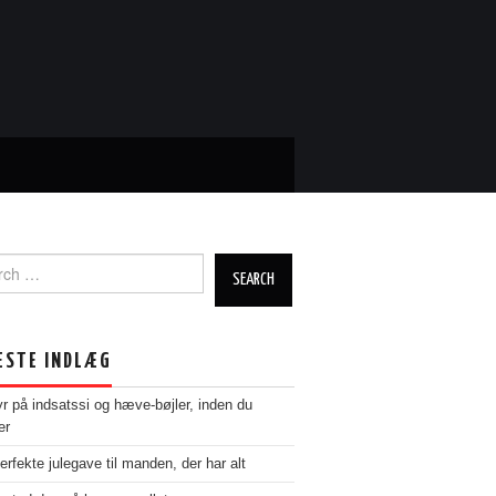
ch
ESTE INDLÆG
yr på indsatssi og hæve-bøjler, inden du
er
erfekte julegave til manden, der har alt