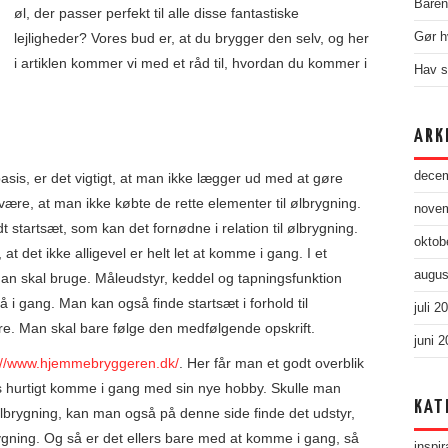
Baren 
øl, der passer perfekt til alle disse fantastiske
lejligheder? Vores bud er, at du brygger den selv, og her
Gør h
i artiklen kommer vi med et råd til, hvordan du kommer i
Hav s
ARK
dece
is, er det vigtigt, at man ikke lægger ud med at gøre
ære, at man ikke købte de rette elementer til ølbrygning.
nove
t startsæt, som kan det fornødne i relation til ølbrygning.
oktob
 at det ikke alligevel er helt let at komme i gang. I et
augus
man skal bruge. Måleudstyr, keddel og tapningsfunktion
 i gang. Man kan også finde startsæt i forhold til
juli 2
re. Man skal bare følge den medfølgende opskrift.
juni 
://www.hjemmebryggeren.dk/
. Her får man et godt overblik
s hurtigt komme i gang med sin nye hobby. Skulle man
KAT
ølbrygning, kan man også på denne side finde det udstyr,
rygning. Og så er det ellers bare med at komme i gang, så
inspir