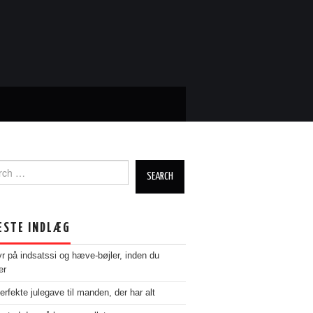
ch
ESTE INDLÆG
yr på indsatssi og hæve-bøjler, inden du
er
erfekte julegave til manden, der har alt