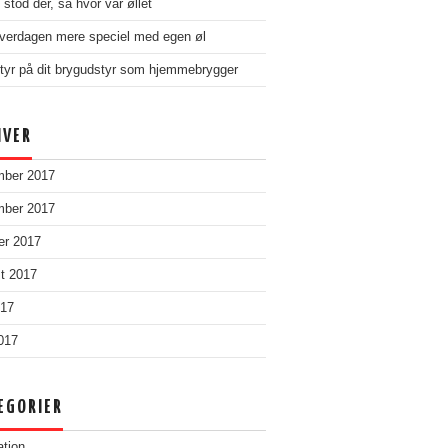
stod der, så hvor var øllet
verdagen mere speciel med egen øl
tyr på dit brygudstyr som hjemmebrygger
IVER
mber 2017
mber 2017
er 2017
t 2017
017
2017
EGORIER
ation