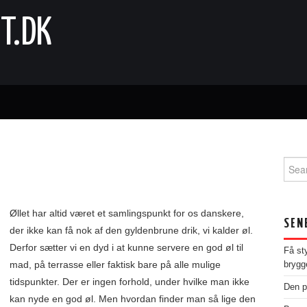
T.DK
Sear
for:
Øllet har altid været et samlingspunkt for os danskere,
SEN
der ikke kan få nok af den gyldenbrune drik, vi kalder øl.
Derfor sætter vi en dyd i at kunne servere en god øl til
Få st
mad, på terrasse eller faktisk bare på alle mulige
brygg
tidspunkter. Der er ingen forhold, under hvilke man ikke
Den p
kan nyde en god øl. Men hvordan finder man så lige den