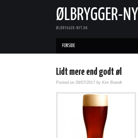
ØLBRYGGER-NY
ØLBRYGGER-NYT.DK
FORSIDE
Lidt mere end godt øl
Posted on
28/07/2017
by
Kim Brandt