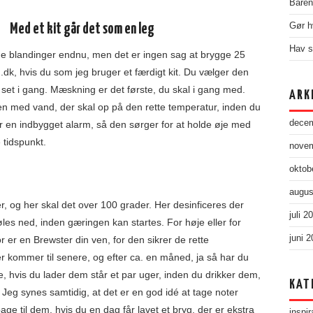
Baren 
Gør h
Med et kit går det som en leg
Hav s
egne blandinger endnu, men det er ingen sag at brygge 25
.dk, hvis du som jeg bruger et færdigt kit. Du vælger den
 set i gang. Mæskning er det første, du skal i gang med.
ARK
en med vand, der skal op på den rette temperatur, inden du
dece
en indbygget alarm, så den sørger for at holde øje med
e tidspunkt.
nove
oktob
augus
, og her skal det over 100 grader. Her desinficeres der
juli 2
øles ned, inden gæringen kan startes. For høje eller for
juni 
 er en Brewster din ven, for den sikrer de rette
r kommer til senere, og efter ca. en måned, ja så har du
e, hvis du lader dem står et par uger, inden du drikker dem,
KAT
 Jeg synes samtidig, at det er en god idé at tage noter
e til dem, hvis du en dag får lavet et bryg, der er ekstra
inspir