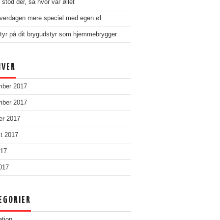
stod der, så hvor var øllet
verdagen mere speciel med egen øl
tyr på dit brygudstyr som hjemmebrygger
IVER
mber 2017
mber 2017
er 2017
t 2017
017
2017
EGORIER
ation