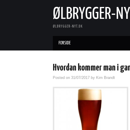
ØLBRYGGER-NY
ØLBRYGGER-NYT.DK
FORSIDE
Hvordan kommer man i ga
Posted on
31/07/2017
by
Kim Brandt