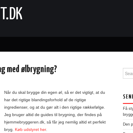
T.DK
ng med ølbrygning?
Sear
for:
Når du skal brygge din egen øl, så er det vigtigt, at du
SEN
har det rigtige blandingsforhold af de rigtige
ingredienser, og at du gør alt i den rigtige rækkefølge.
Få st
Jeg bruger altid de guides til brygning, der findes på
brygg
hjemmebryggeren.dk, så får jeg nemlig altid et perfekt
Den p
bryg.
Køb udstyret her
.